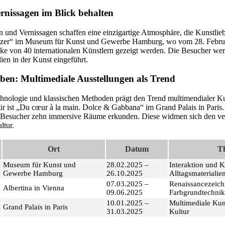
rnissagen im Blick behalten
 und Vernissagen schaffen eine einzigartige Atmosphäre, die Kunstlie
„Glitzer“ im Museum für Kunst und Gewerbe Hamburg, wo vom 28. Febru
e von 40 internationalen Künstlern gezeigt werden. Die Besucher werd
ien in der Kunst eingeführt.
eben: Multimediale Ausstellungen als Trend
nologie und klassischen Methoden prägt den Trend multimendialer Ku
ür ist „Du cœur à la main. Dolce & Gabbana“ im Grand Palais in Paris.
Besucher zehn immersive Räume erkunden. Diese widmen sich den ve
ltur.
Ort
Datum
T
Museum für Kunst und
28.02.2025 –
Interaktion und K
Gewerbe Hamburg
26.10.2025
Alltagsmaterialie
07.03.2025 –
Renaissancezeic
Albertina in Vienna
09.06.2025
Farbgrundtechni
10.01.2025 –
Multimediale Kuns
Grand Palais in Paris
31.03.2025
Kultur