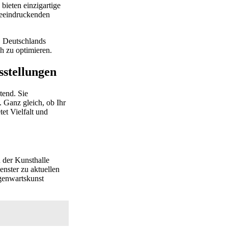
bieten einzigartige
beeindruckenden
h, Deutschlands
h zu optimieren.
sstellungen
tend. Sie
 Ganz gleich, ob Ihr
et Vielfalt und
n der Kunsthalle
enster zu aktuellen
egenwartskunst