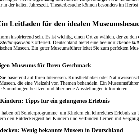
ur in der kalten Jahreszeit. Theaterbesuche können besonders im Herbst
Ein Leitfaden für den idealen Museumsbesu
m inspirierend sein. Es ist wichtig, einen Ort zu wählen, der zu den 
stellungserlebnis
offeriert. Deutschland bietet eine beeindruckende
kult
hnischen Museen. Ein guter Museumsführer leitet Sie zum perfekten Mu
tigen Museums für Ihren Geschmack
e basierend auf Ihren Interessen. Kunstliebhaber oder Naturwissensch
e Museen, die eine Vielzahl von Themen behandeln. Ein Museumsführer 
e Sammlungen besitzen und über neue Ausstellungen informieren.
indern: Tipps für ein gelungenes Erlebnis
haben oft Sonderprogramme, um Kindern ein lehrreiches Erlebnis zu bi
rn den Entdeckergeist bei Kindern und verbinden Lernen mit Vergnüg
ntdecken: Wenig bekannte Museen in Deutschland