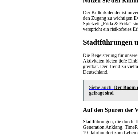
Nutzen Sie den Kultur
Der Kulturkalender ist unver
den Zugang zu wichtigen 
Spielzeit „Frida & Frida“ s
verspricht ein risikofreies Er
Stadtführungen u
Die Begeisterung für unsere
Aktivitäten bieten tiefe Ei
greifbar. Der Trend zu vielf
Deutschland.
Siehe auch
Der Boom d
gefragt sind
Auf den Spuren der V
Stadtführungen, die durch T
Generation Anklang. TimeRid
19. Jahrhundert zum Leben 