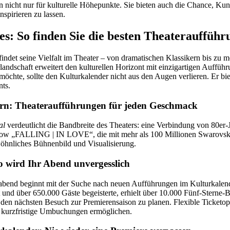
 nicht nur für kulturelle Höhepunkte. Sie bieten auch die Chance, Kunst
nspirieren zu lassen.
s: So finden Sie die besten Theateraufführ
indet seine Vielfalt im Theater – von dramatischen Klassikern bis zu 
landschaft erweitert den kulturellen Horizont mit einzigartigen Auffü
öchte, sollte den Kulturkalender nicht aus den Augen verlieren. Er bie
nts.
ern: Theateraufführungen für jeden Geschmack
al
verdeutlicht die Bandbreite des Theaters: eine Verbindung von 80er-
ow „FALLING | IN LOVE“, die mit mehr als 100 Millionen Swarovski 
ewöhnliches Bühnenbild und Visualisierung.
o wird Ihr Abend unvergesslich
rabend beginnt mit der Suche nach neuen Aufführungen im Kulturkalend
ert und über 650.000 Gäste begeisterte, erhielt über 10.000 Fünf-Sterne
m den nächsten Besuch zur Premierensaison zu planen. Flexible Ticketop
h kurzfristige Umbuchungen ermöglichen.