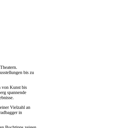
Theatern.
usstellungen bis zu
 von Kunst bis
berg spannende
ebnisse.
einer Vielzahl an
radbagger in
en Buchtipps zeigen