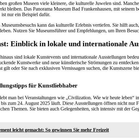
ben großen Museen viele kleinere, die kulturelle Juwelen sind. Manche 
merkt bleiben. Das Panorama Museum Bad Frankenhausen, mit seinem 
st nur ein Beispiel dafür.
s Museumsbesuchs kann das kulturelle Erlebnis vertiefen. Sie hilft auc
u erleben. Nutzen Sie Museumsführer und Empfehlungen, um Ihren Besuc
t: Einblick in lokale und internationale Au
hinaus sind lokale Kunstevents und internationale Ausstellungen bedeu
ruckende Kunstwerke und neue künstlerische Strömungen zu entdecken.
t gilt oder Sie nach exklusiven Vernissagen suchen, die Kunstszene biet
llungstipps für Kunstliebhaber
lebt man bei Veranstaltungen wie „Civilization. Wie wir heute leben“ i
bis zum 24. August 2025 läuft. Diese Ausstellungen öffnen nicht nur F
tlichen Themen. Sie bieten auch Gelegenheiten, sich intensiv mit der G
ment leicht gemacht: So gewinnen Sie mehr Freizeit