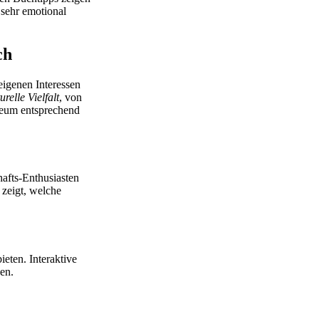
 sehr emotional
ch
eigenen Interessen
urelle Vielfalt
, von
seum entsprechend
afts-Enthusiasten
zeigt, welche
eten. Interaktive
en.