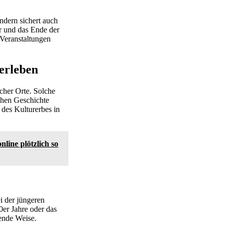
ndern sichert auch
 und das Ende der
 Veranstaltungen
 erleben
cher Orte. Solche
achen Geschichte
 des Kulturerbes in
ine plötzlich so
i der jüngeren
0er Jahre oder das
ende Weise.