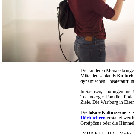
Die kühleren Monate bringe
Mitteldeutschlands
Kulturhi
dynamischen Theateraufführu
In Sachsen, Thüringen und 
Technologie. Familien fin
Ziele. Die Wartburg in Eise
Die
lokale Kulturszene
ist 
Hörbüchern
gestaltet werd
Großpösna oder die Himmel
„MDR KULTUR – Mediathekst