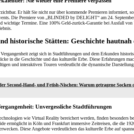
kalender: Nie wieder eine Premiere verpassen
zichtbar. Er hält Sie nicht nur über kommende Premieren informiert, so
Events. Die Premiere von „BLINDED by DELIGHT“ am 24. September
ind wichtige Termine. Eine 100% Geld-zurück-Garantie bei Ausfall von
lebnis.
nd historische Stätten: Geschichte hautnah
 Vergangenheit zeigt sich in Stadtführungen und dem Erkunden historis
nblicke in die Geschichte und das kulturelle Erbe. Diese Erfahrungen m
ältigen und interaktiven Touren verdeutlicht die dynamische Darstellung
er Second-Hand- und Fetish-Nischen: Warum getragene Socken onl
ergangenheit: Unvergessliche Stadtführungen
echnologien wie Virtual Reality bereichert werden, finden besonders be
e ermöglicht in Köln und Frankfurt immersive Zeitreisen, die die 192
erwecken. Diese Angebote verdeutlichen das kulturelle Erbe auf spann