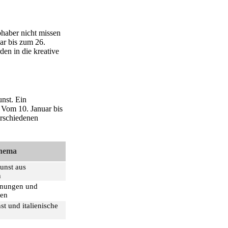
bhaber nicht missen
ar bis zum 26.
en in die kreative
nst. Ein
 Vom 10. Januar bis
rschiedenen
hema
unst aus
n
hnungen und
ken
t und italienische