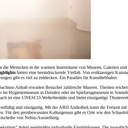
n die Menschen in die warmen Innenräume von Museen, Galerien und 
ghlights
bieten eine beeindruckende Vielfalt. Von erstklassigen Kunsta
ngen gibt es viel zu entdecken. Ein Paradies für Kunstliebhaber.
Sachsen-Anhalt erwarten Besucher zahlreiche Museen. Themen reichen
den im Hygienemuseum in Dresden oder im Spielzeugmuseum in Sonne
nach ist eine UNESCO-Welterbestätte und bietet einzigartige Theatererl
vielfältig und einzigartig. Mit der ARD Audiothek kann die Freizeit mit 
en. Für den preisbewussten Kulturgenuss gibt es Orte wie den Schaufel
sscheibe von Nebra-Ausstellung.
ipps“ liefert regelmäßig individuelle Empfehlungen. Die monatlich