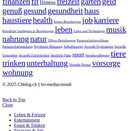
finanzen
fit
freizeit
garten
geld
fitness
genuß
gesund
gesundheit
haus
haustiere
health
job
karriere
Intime Beziehungen
leben
musik
Künstliche Intelligenz in Beziehungen
Liebe und Technologie
nahrung
natur
Offene Beziehungen
Partnerschaftsprobleme
Partnerschaftsstärkung
Psychische Belastung
Selbstfürsorge
Sexuelle Dysfunktion
Sexuelle
tiere
sport
Gesundheit
Sexuelle Zufriedenheit
Sinnliche Nähe
Stressbewältigung
trinken
unterhaltung
vorsorge
Virtuelle Partner
wohnung
© 2025 Chblog.ch || bo-mediaconsult
Back to Top
Close
Leben & Freizeit
Entertainment
Essen & Trinken
Finanzen & Job