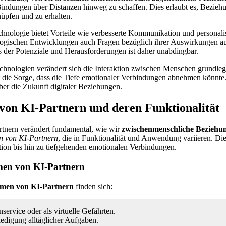
Bindungen über Distanzen hinweg zu schaffen. Dies erlaubt es, Beziehu
üpfen und zu erhalten.
ologie bietet Vorteile wie verbesserte Kommunikation und personalis
logischen Entwicklungen auch Fragen bezüglich ihrer Auswirkungen a
s der Potenziale und Herausforderungen ist daher unabdingbar.
echnologien verändert sich die Interaktion zwischen Menschen grundle
eht die Sorge, dass die Tiefe emotionaler Verbindungen abnehmen könnt
über die Zukunft digitaler Beziehungen.
von KI-Partnern und deren Funktionalität
tnern verändert fundamental, wie wir
zwischenmenschliche Beziehu
 von KI-Partnern
, die in Funktionalität und Anwendung variieren. Di
ion bis hin zu tiefgehenden emotionalen Verbindungen.
men von KI-Partnern
men von KI-Partnern
finden sich:
ervice oder als virtuelle Gefährten.
rledigung alltäglicher Aufgaben.