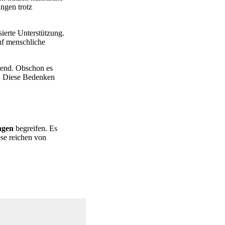
ngen trotz
ierte Unterstützung.
uf menschliche
gend. Obschon es
e. Diese Bedenken
ngen
begreifen. Es
ese reichen von