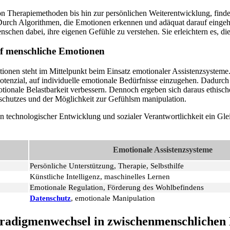
on Therapiemethoden bis hin zur persönlichen Weiterentwicklung, find
Durch Algorithmen, die Emotionen erkennen und adäquat darauf eingeh
chen dabei, ihre eigenen Gefühle zu verstehen. Sie erleichtern es, die
f menschliche Emotionen
onen steht im Mittelpunkt beim Einsatz emotionaler Assistenzsysteme
otenzial, auf individuelle emotionale Bedürfnisse einzugehen. Dadurch
ionale Belastbarkeit verbessern. Dennoch ergeben sich daraus ethisc
nschutzes und der Möglichkeit zur Gefühlsm manipulation.
en technologischer Entwicklung und sozialer Verantwortlichkeit ein Gl
Emotionale Assistenzsysteme
Persönliche Unterstützung, Therapie, Selbsthilfe
Künstliche Intelligenz, maschinelles Lernen
Emotionale Regulation, Förderung des Wohlbefindens
Datenschutz
, emotionale Manipulation
aradigmenwechsel in zwischenmenschlichen