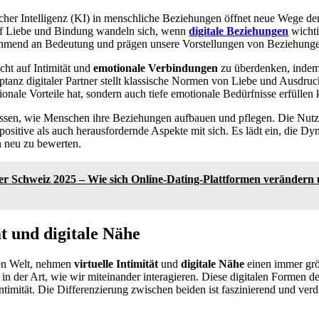
her Intelligenz (KI) in menschliche Beziehungen öffnet neue Wege der 
auf Liebe und Bindung wandeln sich, wenn
digitale Beziehungen
wichti
mend an Bedeutung und prägen unsere Vorstellungen von Beziehunge
cht auf Intimität und
emotionale Verbindungen
zu überdenken, indem 
ptanz digitaler Partner stellt klassische Normen von Liebe und Ausdruck
tionale Vorteile hat, sondern auch tiefe emotionale Bedürfnisse erfüllen 
ssen, wie Menschen ihre Beziehungen aufbauen und pflegen. Die Nut
ositive als auch herausfordernde Aspekte mit sich. Es lädt ein, die D
 neu zu bewerten.
der Schweiz 2025 – Wie sich Online-Dating-Plattformen verändern
ät und digitale Nähe
rten Welt, nehmen
virtuelle Intimität
und
digitale Nähe
einen immer grö
in der Art, wie wir miteinander interagieren. Diese digitalen Formen d
ntimität. Die Differenzierung zwischen beiden ist faszinierend und verd