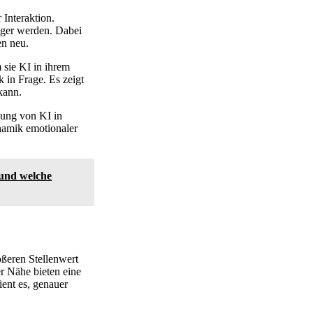
Interaktion.
ger werden. Dabei
n neu.
sie KI in ihrem
 in Frage. Es zeigt
kann.
zung von KI in
ynamik emotionaler
 und welche
ßeren Stellenwert
er Nähe bieten eine
ient es, genauer