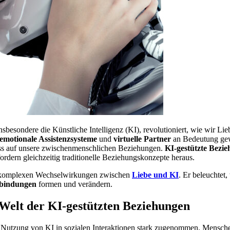
sbesondere die Künstliche Intelligenz (KI), revolutioniert, wie wir L
emotionale Assistenzsysteme
und
virtuelle Partner
an Bedeutung gew
uss auf unsere zwischenmenschlichen Beziehungen.
KI-gestützte Bezi
ordern gleichzeitig traditionelle Beziehungskonzepte heraus.
ie komplexen Wechselwirkungen zwischen
Liebe und KI
. Er beleuchtet
rbindungen
formen und verändern.
e Welt der KI-gestützten Beziehungen
ie Nutzung von KI in sozialen Interaktionen stark zugenommen. Mensch