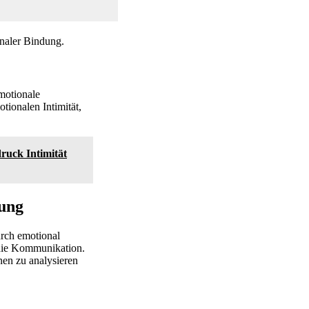
naler Bindung.
motionale
ionalen Intimität,
ruck Intimität
tung
urch emotional
 die Kommunikation.
nen zu analysieren