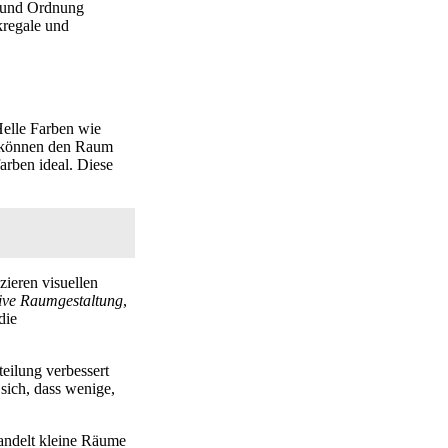
t und Ordnung
kregale und
elle Farben wie
nd können den Raum
arben ideal. Diese
zieren visuellen
tive Raumgestaltung
,
die
eilung verbessert
sich, dass wenige,
andelt kleine Räume