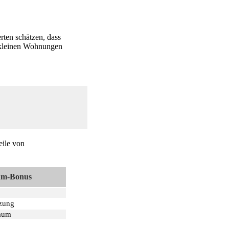
rten schätzen, dass
r kleinen Wohnungen
eile von
um-Bonus
zung
raum