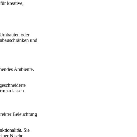
ür kreative,
h Umbauten oder
 Einbauschränken und
chendes Ambiente.
geschneiderte
rm zu lassen.
irekter Beleuchtung
ktionalität. Sie
einer Nische