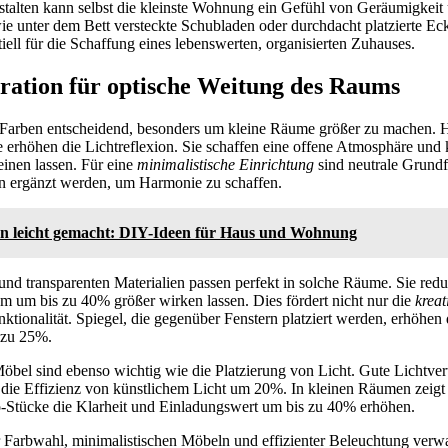
stalten kann selbst die kleinste Wohnung ein Gefühl von Geräumigkei
ie unter dem Bett versteckte Schubladen oder durchdacht platzierte Ec
ell für die Schaffung eines lebenswerten, organisierten Zuhauses.
ation für optische Weitung des Raums
Farben entscheidend, besonders um kleine Räume größer zu machen. H
e erhöhen die Lichtreflexion. Sie schaffen eine offene Atmosphäre u
inen lassen. Für eine
minimalistische Einrichtung
sind neutrale Grundf
en ergänzt werden, um Harmonie zu schaffen.
 leicht gemacht: DIY-Ideen für Haus und Wohnung
nd transparenten Materialien passen perfekt in solche Räume. Sie redu
 um bis zu 40% größer wirken lassen. Dies fördert nicht nur die
krea
nktionalität. Spiegel, die gegenüber Fenstern platziert werden, erhöhen 
zu 25%.
öbel sind ebenso wichtig wie die Platzierung von Licht. Gute Lichtvert
 die Effizienz von künstlichem Licht um 20%. In kleinen Räumen zeigt 
o-Stücke die Klarheit und Einladungswert um bis zu 40% erhöhen.
 Farbwahl, minimalistischen Möbeln und effizienter Beleuchtung verw