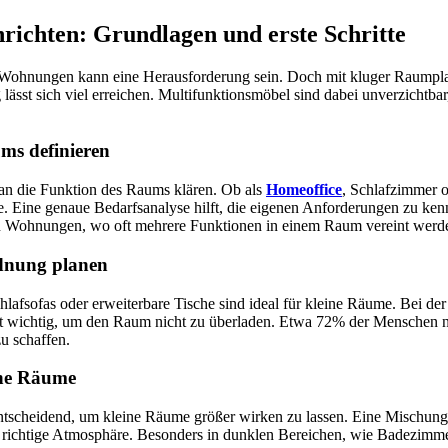
richten: Grundlagen und erste Schritte
n Wohnungen kann eine Herausforderung sein. Doch mit kluger Raump
 lässt sich viel erreichen. Multifunktionsmöbel sind dabei unverzichtbar
ms definieren
n die Funktion des Raums klären. Ob als
Homeoffice
, Schlafzimmer 
e. Eine genaue Bedarfsanalyse hilft, die eigenen Anforderungen zu kenn
en Wohnungen, wo oft mehrere Funktionen in einem Raum vereint werd
dnung planen
lafsofas oder erweiterbare Tische sind ideal für kleine Räume. Bei d
t wichtig, um den Raum nicht zu überladen. Etwa 72% der Menschen n
u schaffen.
ine Räume
 entscheidend, um kleine Räume größer wirken zu lassen. Eine Mischun
 richtige Atmosphäre. Besonders in dunklen Bereichen, wie Badezimme