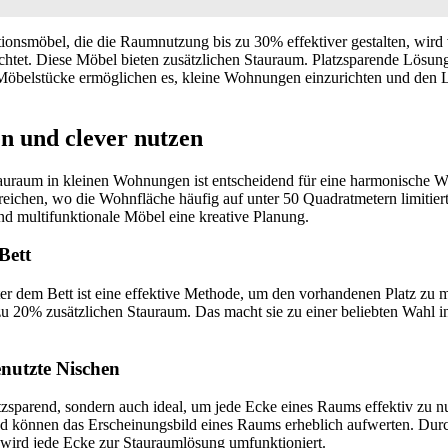
ktionsmöbel, die die Raumnutzung bis zu 30% effektiver gestalten, wir
achtet. Diese Möbel bieten zusätzlichen Stauraum. Platzsparende Lösun
Möbelstücke ermöglichen es, kleine Wohnungen einzurichten und den
n und clever nutzen
Stauraum in kleinen Wohnungen ist entscheidend für eine harmonische 
eichen, wo die Wohnfläche häufig auf unter 50 Quadratmetern limitiert 
d multifunktionale Möbel eine kreative Planung.
Bett
r dem Bett ist eine effektive Methode, um den vorhandenen Platz zu 
zu 20% zusätzlichen Stauraum. Das macht sie zu einer beliebten Wahl i
nutzte Nischen
tzsparend, sondern auch ideal, um jede Ecke eines Raums effektiv zu nu
d können das Erscheinungsbild eines Raums erheblich aufwerten. Durch
 wird jede Ecke zur Stauraumlösung umfunktioniert.