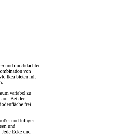
en
und durchdachter
Kombination von
ie Ikea bieten mit
n.
Raum variabel zu
 auf. Bei der
odenfläche frei
ößer und luftiger
deen und
. Jede Ecke und