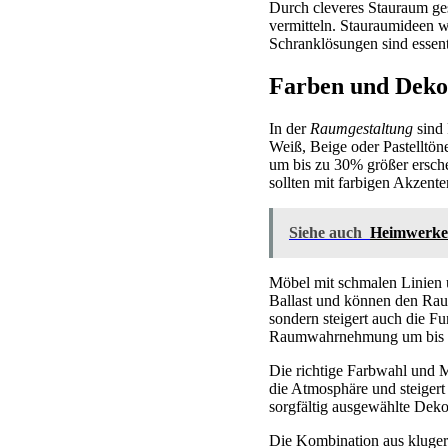
Durch cleveres Stauraum ge
vermitteln. Stauraumideen w
Schranklösungen sind essenti
Farben und Dekor
In der
Raumgestaltung
sind 
Weiß, Beige oder Pastelltön
um bis zu 30% größer ersche
sollten mit farbigen Akzent
Siehe auch
Heimwerken
Möbel mit schmalen Linien u
Ballast und können den Raum
sondern steigert auch die Fu
Raumwahrnehmung um bis 
Die richtige Farbwahl und M
die Atmosphäre und steigert
sorgfältig ausgewählte Dek
Die Kombination aus kluger