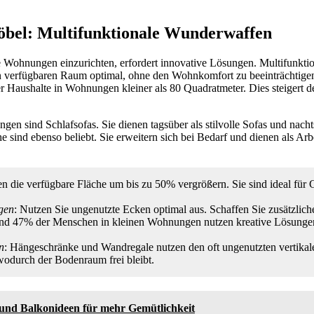
öbel: Multifunktionale Wunderwaffen
 Wohnungen einzurichten, erfordert innovative Lösungen. Multifunkti
en verfügbaren Raum optimal, ohne den Wohnkomfort zu beeinträchtigen
 Haushalte in Wohnungen kleiner als 80 Quadratmeter. Dies steigert d
ngen sind Schlafsofas. Sie dienen tagsüber als stilvolle Sofas und nacht
e sind ebenso beliebt. Sie erweitern sich bei Bedarf und dienen als Ar
en die verfügbare Fläche um bis zu 50% vergrößern. Sie sind ideal für G
gen
: Nutzen Sie ungenutzte Ecken optimal aus. Schaffen Sie zusätzlic
nd 47% der Menschen in kleinen Wohnungen nutzen kreative Lösunge
n
: Hängeschränke und Wandregale nutzen den oft ungenutzten vertikal
wodurch der Bodenraum frei bleibt.
 und Balkonideen für mehr Gemütlichkeit