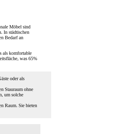
onale Möbel sind
. In städtischen
en Bedarf an
s als komfortable
beitsfläche, was 65%
äste oder als
hen Stauraum ohne
n, um solche
en Raum. Sie bieten