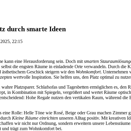
tz durch smarte Ideen
 2025, 22:15
me kann eine Herausforderung sein. Doch mit
smarten Stauraumlösung
selbst die engsten Räume in einladende Orte verwandeln. Durch die 
d ästhetischem Geschick steigern wir den
Wohnkomfort
. Unternehmen w
pten wertvolle Inspiration. Sie helfen uns, den Platz optimal zu nutze
 wahre Platzsparer. Schlafsofas und Tagesbetten ermöglichen es, den 
ept, in Kombination mit Spiegeln, vergrößert und wertet Räume optisch
entscheidend: Hohe Regale nutzen den vertikalen Raum, während die B
ls eine Rolle: Helle Töne wie Rosé, Beige oder Grau machen Zimmer gr
r durch
Kleine Räume einrichten
unseren Alltag positiv. Mit kreativen I
schaffen wir nicht nur Ordnung, sondern erweitern unsere Lebensräume
zt und trägt zum Wohnkomfort bei.