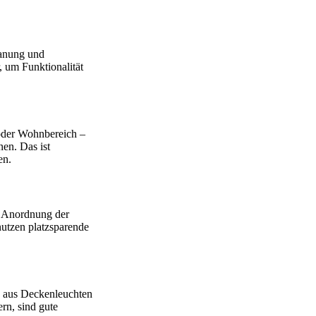
lanung und
, um Funktionalität
oder Wohnbereich –
en. Das ist
en.
er Anordnung der
utzen platzsparende
g aus Deckenleuchten
rn, sind gute