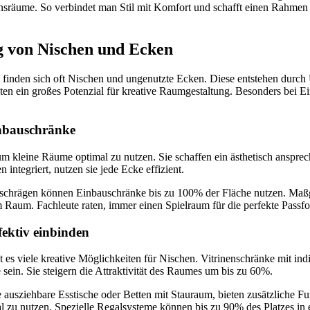
nsräume. So verbindet man Stil mit Komfort und schafft einen Rahmen f
g von Nischen und Ecken
inden sich oft Nischen und ungenutzte Ecken. Diese entstehen durc
bieten ein großes Potenzial für kreative Raumgestaltung. Besonders bei
nbauschränke
um kleine Räume optimal zu nutzen. Sie schaffen ein ästhetisch anspre
 integriert, nutzen sie jede Ecke effizient.
schrägen können Einbauschränke bis zu 100% der Fläche nutzen. Maß
aum. Fachleute raten, immer einen Spielraum für die perfekte Passfo
fektiv einbinden
es viele kreative Möglichkeiten für Nischen. Vitrinenschränke mit ind
sein. Sie steigern die Attraktivität des Raumes um bis zu 60%.
ausziehbare Esstische oder Betten mit Stauraum, bieten zusätzliche Fun
l zu nutzen. Spezielle Regalsysteme können bis zu 90% des Platzes in 