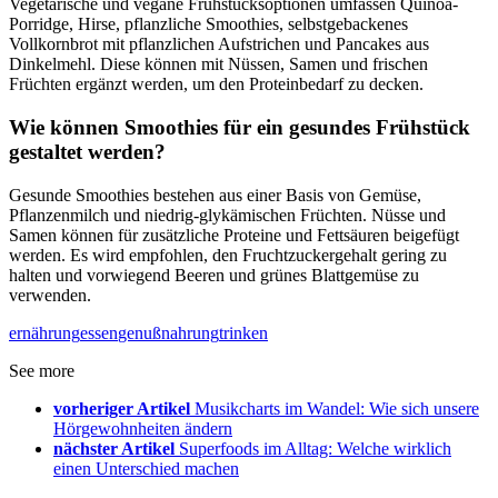
Vegetarische und vegane Frühstücksoptionen umfassen Quinoa-
Porridge, Hirse, pflanzliche Smoothies, selbstgebackenes
Vollkornbrot mit pflanzlichen Aufstrichen und Pancakes aus
Dinkelmehl. Diese können mit Nüssen, Samen und frischen
Früchten ergänzt werden, um den Proteinbedarf zu decken.
Wie können Smoothies für ein gesundes Frühstück
gestaltet werden?
Gesunde Smoothies bestehen aus einer Basis von Gemüse,
Pflanzenmilch und niedrig-glykämischen Früchten. Nüsse und
Samen können für zusätzliche Proteine und Fettsäuren beigefügt
werden. Es wird empfohlen, den Fruchtzuckergehalt gering zu
halten und vorwiegend Beeren und grünes Blattgemüse zu
verwenden.
ernährung
essen
genuß
nahrung
trinken
See more
vorheriger Artikel
Musikcharts im Wandel: Wie sich unsere
Hörgewohnheiten ändern
nächster Artikel
Superfoods im Alltag: Welche wirklich
einen Unterschied machen