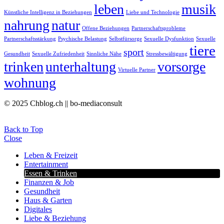
leben
musik
Künstliche Intelligenz in Beziehungen
Liebe und Technologie
nahrung
natur
Offene Beziehungen
Partnerschaftsprobleme
Partnerschaftsstärkung
Psychische Belastung
Selbstfürsorge
Sexuelle Dysfunktion
Sexuelle
tiere
sport
Gesundheit
Sexuelle Zufriedenheit
Sinnliche Nähe
Stressbewältigung
trinken
unterhaltung
vorsorge
Virtuelle Partner
wohnung
© 2025 Chblog.ch || bo-mediaconsult
Back to Top
Close
Leben & Freizeit
Entertainment
Essen & Trinken
Finanzen & Job
Gesundheit
Haus & Garten
Digitales
Liebe & Beziehung