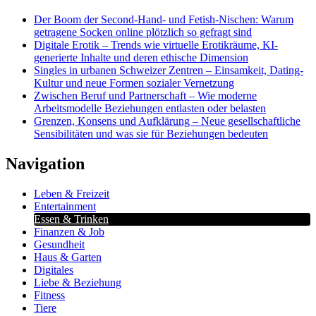
Der Boom der Second-Hand- und Fetish-Nischen: Warum
getragene Socken online plötzlich so gefragt sind
Digitale Erotik – Trends wie virtuelle Erotikräume, KI-
generierte Inhalte und deren ethische Dimension
Singles in urbanen Schweizer Zentren – Einsamkeit, Dating-
Kultur und neue Formen sozialer Vernetzung
Zwischen Beruf und Partnerschaft – Wie moderne
Arbeitsmodelle Beziehungen entlasten oder belasten
Grenzen, Konsens und Aufklärung – Neue gesellschaftliche
Sensibilitäten und was sie für Beziehungen bedeuten
Navigation
Leben & Freizeit
Entertainment
Essen & Trinken
Finanzen & Job
Gesundheit
Haus & Garten
Digitales
Liebe & Beziehung
Fitness
Tiere