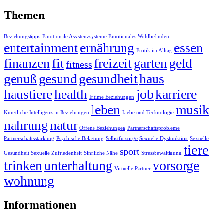
Themen
Beziehungstipps
Emotionale Assistenzsysteme
Emotionales Wohlbefinden
entertainment
ernährung
essen
Erotik im Alltag
finanzen
fit
freizeit
garten
geld
fitness
genuß
gesund
gesundheit
haus
haustiere
health
job
karriere
Intime Beziehungen
leben
musik
Künstliche Intelligenz in Beziehungen
Liebe und Technologie
nahrung
natur
Offene Beziehungen
Partnerschaftsprobleme
Partnerschaftsstärkung
Psychische Belastung
Selbstfürsorge
Sexuelle Dysfunktion
Sexuelle
tiere
sport
Gesundheit
Sexuelle Zufriedenheit
Sinnliche Nähe
Stressbewältigung
trinken
unterhaltung
vorsorge
Virtuelle Partner
wohnung
Informationen