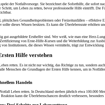
 Aspekt der Notfallvorsorge. Sie bezeichnet die Soforthilfe, die sofort n
te Schritt, um Leben zu retten, bevor professionelle Hilfe eintrifft. Die F
zichtbar.
 plötzlichen Gesundheitsproblemen oder Freizeitunfällen – effektive Ers
er sollte dieses Wissen besitzen. Es kann die Überlebensrate erhöhen u
htig gut ausgebildete Ersthelfer sind. Wer weiß, wie man eine Herz-Lu
 Zertifizierung von Erste-Hilfe-Kursen und die Weiterbildung zur Ausbi
von Institutionen, die dieses Wissen vermitteln, trägt zur Entwicklung 
rsten Hilfe verstehen
Leben retten. Es ist nicht nur wichtig, das Richtige zu tun, sondern auch
 alle Menschen die Grundlagen der Ersten Hilfe kennen, um in Notfällen
chnellem Handeln
Notfall Leben retten. In Deutschland sterben jährlich etwa 100.000 M
 Reaktion kann die Überlebenschancen deutlich verbessern, besonders b
n: Drei Schritte zur Lebensrettung