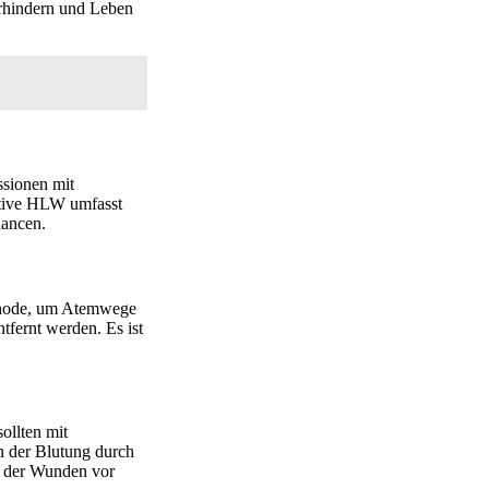
erhindern und Leben
ssionen mit
ktive HLW umfasst
hancen.
ethode, um Atemwege
fernt werden. Es ist
ollten mit
n der Blutung durch
z der Wunden vor