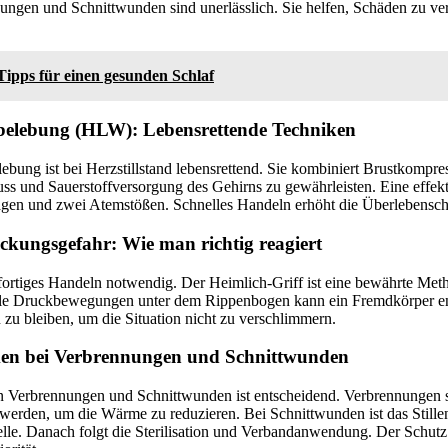
ungen und Schnittwunden sind unerlässlich. Sie helfen, Schäden zu v
Tipps für einen gesunden Schlaf
elebung (HLW): Lebensrettende Techniken
ung ist bei Herzstillstand lebensrettend. Sie kombiniert Brustkompre
ss und Sauerstoffversorgung des Gehirns zu gewährleisten. Eine effe
gen und zwei Atemstößen. Schnelles Handeln erhöht die Überlebensc
kungsgefahr: Wie man richtig reagiert
sofortiges Handeln notwendig. Der Heimlich-Griff ist eine bewährte M
le Druckbewegungen unter dem Rippenbogen kann ein Fremdkörper ent
 zu bleiben, um die Situation nicht zu verschlimmern.
en bei Verbrennungen und Schnittwunden
n Verbrennungen und Schnittwunden ist entscheidend. Verbrennungen s
erden, um die Wärme zu reduzieren. Bei Schnittwunden ist das Stille
elle. Danach folgt die Sterilisation und Verbandanwendung. Der Schut