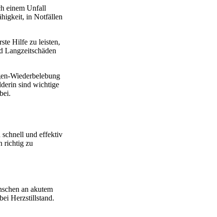
ach einem Unfall
ähigkeit, in Notfällen
te Hilfe zu leisten,
nd Langzeitschäden
ngen-Wiederbelebung
lderin sind wichtige
bei.
 schnell und effektiv
 richtig zu
enschen an akutem
ei Herzstillstand.