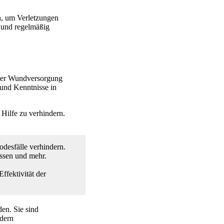
in, um Verletzungen
t und regelmäßig
n der Wundversorgung
 und Kenntnisse in
 Hilfe zu verhindern.
odesfälle verhindern.
essen und mehr.
ffektivität der
en. Sie sind
ndern