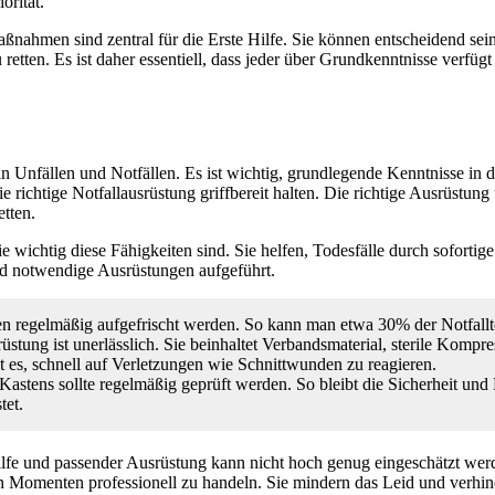
orität.
aßnahmen sind zentral für die Erste Hilfe. Sie können entscheidend se
etten. Es ist daher essentiell, dass jeder über Grundkenntnisse verfüg
d in Unfällen und Notfällen. Es ist wichtig, grundlegende Kenntnisse i
richtige Notfallausrüstung griffbereit halten. Die richtige Ausrüstung
etten.
ie wichtig diese Fähigkeiten sind. Sie helfen, Todesfälle durch sofortige
nd notwendige Ausrüstungen aufgeführt.
ten regelmäßig aufgefrischt werden. So kann man etwa 30% der Notfallt
srüstung ist unerlässlich. Sie beinhaltet Verbandsmaterial, sterile Kompr
 es, schnell auf Verletzungen wie Schnittwunden zu reagieren.
-Kastens sollte regelmäßig geprüft werden. So bleibt die Sicherheit und E
tet.
lfe und passender Ausrüstung kann nicht hoch genug eingeschätzt werd
hen Momenten professionell zu handeln. Sie mindern das Leid und verhi