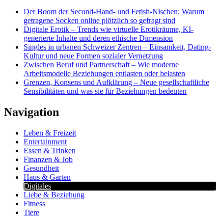
Der Boom der Second-Hand- und Fetish-Nischen: Warum
getragene Socken online plötzlich so gefragt sind
Digitale Erotik – Trends wie virtuelle Erotikräume, KI-
generierte Inhalte und deren ethische Dimension
Singles in urbanen Schweizer Zentren – Einsamkeit, Dating-
Kultur und neue Formen sozialer Vernetzung
Zwischen Beruf und Partnerschaft – Wie moderne
Arbeitsmodelle Beziehungen entlasten oder belasten
Grenzen, Konsens und Aufklärung – Neue gesellschaftliche
Sensibilitäten und was sie für Beziehungen bedeuten
Navigation
Leben & Freizeit
Entertainment
Essen & Trinken
Finanzen & Job
Gesundheit
Haus & Garten
Digitales
Liebe & Beziehung
Fitness
Tiere