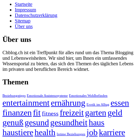
Startseite
Impressum
Datenschutzerklärung
Sitemap
Über uns
Über uns
Chblog.ch ist ein Treffpunkt für alles rund um das Thema Blogging
und Lebensweisheiten. Wir sind hier, um Ihnen ein umfassendes
Wissensportal zu bieten, das sich den Themen des täglichen Lebens
im privaten und beruflichen Bereich widmet.
Themen
Beziehungstipps
Emotionale Assistenzsysteme
Emotionales Wohlbefinden
entertainment
ernährung
essen
Erotik im Alltag
finanzen
fit
freizeit
garten
geld
fitness
genuß
gesund
gesundheit
haus
haustiere
health
job
karriere
Intime Beziehungen