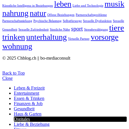
leben
musik
Künstliche Intelligenz in Beziehungen
Liebe und Technologie
nahrung
natur
Offene Beziehungen
Partnerschaftsprobleme
Partnerschaftsstärkung
Psychische Belastung
Selbstfürsorge
Sexuelle Dysfunktion
Sexuelle
tiere
sport
Gesundheit
Sexuelle Zufriedenheit
Sinnliche Nähe
Stressbewältigung
trinken
unterhaltung
vorsorge
Virtuelle Partner
wohnung
© 2025 Chblog.ch || bo-mediaconsult
Back to Top
Close
Leben & Freizeit
Entertainment
Essen & Trinken
Finanzen & Job
Gesundheit
Haus & Garten
Digitales
Liebe & Beziehung