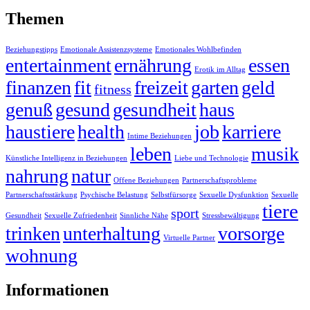
Themen
Beziehungstipps
Emotionale Assistenzsysteme
Emotionales Wohlbefinden
entertainment
ernährung
essen
Erotik im Alltag
finanzen
fit
freizeit
garten
geld
fitness
genuß
gesund
gesundheit
haus
haustiere
health
job
karriere
Intime Beziehungen
leben
musik
Künstliche Intelligenz in Beziehungen
Liebe und Technologie
nahrung
natur
Offene Beziehungen
Partnerschaftsprobleme
Partnerschaftsstärkung
Psychische Belastung
Selbstfürsorge
Sexuelle Dysfunktion
Sexuelle
tiere
sport
Gesundheit
Sexuelle Zufriedenheit
Sinnliche Nähe
Stressbewältigung
trinken
unterhaltung
vorsorge
Virtuelle Partner
wohnung
Informationen