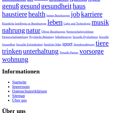
genuß
gesund
gesundheit
haus
haustiere
health
job
karriere
Intime Beziehungen
leben
musik
Künstliche Intelligenz in Beziehungen
Liebe und Technologie
nahrung
natur
Offene Beziehungen
Partnerschaftsprobleme
Partnerschaftsstärkung
Psychische Belastung
Selbstfürsorge
Sexuelle Dysfunktion
Sexuelle
tiere
sport
Gesundheit
Sexuelle Zufriedenheit
Sinnliche Nähe
Stressbewältigung
trinken
unterhaltung
vorsorge
Virtuelle Partner
wohnung
Informationen
Startseite
Impressum
Datenschutzerklärung
Sitemap
Über uns
Über uns