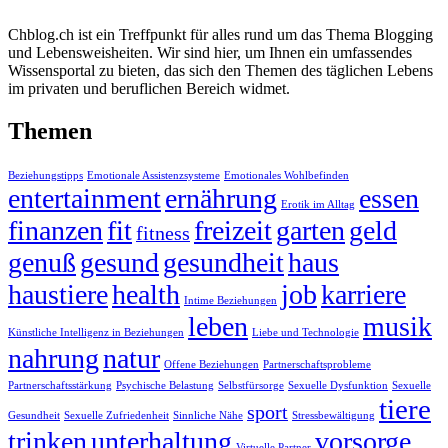
Chblog.ch ist ein Treffpunkt für alles rund um das Thema Blogging
und Lebensweisheiten. Wir sind hier, um Ihnen ein umfassendes
Wissensportal zu bieten, das sich den Themen des täglichen Lebens
im privaten und beruflichen Bereich widmet.
Themen
Beziehungstipps
Emotionale Assistenzsysteme
Emotionales Wohlbefinden
entertainment
ernährung
essen
Erotik im Alltag
finanzen
fit
freizeit
garten
geld
fitness
genuß
gesund
gesundheit
haus
haustiere
health
job
karriere
Intime Beziehungen
leben
musik
Künstliche Intelligenz in Beziehungen
Liebe und Technologie
nahrung
natur
Offene Beziehungen
Partnerschaftsprobleme
Partnerschaftsstärkung
Psychische Belastung
Selbstfürsorge
Sexuelle Dysfunktion
Sexuelle
tiere
sport
Gesundheit
Sexuelle Zufriedenheit
Sinnliche Nähe
Stressbewältigung
trinken
unterhaltung
vorsorge
Virtuelle Partner