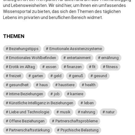
und Lebensweisheiten. Wir sind hier, um Ihnen ein umfassendes
Wissensportal zu bieten, das sich den Themen des täglichen
Lebens im privaten und beruflichen Bereich widmet.
THEMEN
Beziehungstipps
Emotionale Assistenzsysteme
Emotionales Wohlbefinden
entertainment
ernährung
Erotik im Alltag
essen
finanzen
fit
fitness
freizeit
garten
geld
genuß
gesund
gesundheit
haus
haustiere
health
Intime Beziehungen
job
karriere
Künstliche Intelligenz in Beziehungen
leben
Liebe und Technologie
musik
nahrung
natur
Offene Beziehungen
Partnerschaftsprobleme
Partnerschaftsstärkung
Psychische Belastung