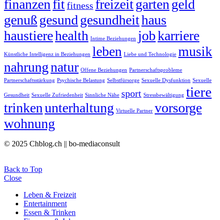
finanzen
fit
freizeit
garten
geld
fitness
genuß
gesund
gesundheit
haus
haustiere
health
job
karriere
Intime Beziehungen
leben
musik
Künstliche Intelligenz in Beziehungen
Liebe und Technologie
nahrung
natur
Offene Beziehungen
Partnerschaftsprobleme
Partnerschaftsstärkung
Psychische Belastung
Selbstfürsorge
Sexuelle Dysfunktion
Sexuelle
tiere
sport
Gesundheit
Sexuelle Zufriedenheit
Sinnliche Nähe
Stressbewältigung
trinken
unterhaltung
vorsorge
Virtuelle Partner
wohnung
© 2025 Chblog.ch || bo-mediaconsult
Back to Top
Close
Leben & Freizeit
Entertainment
Essen & Trinken