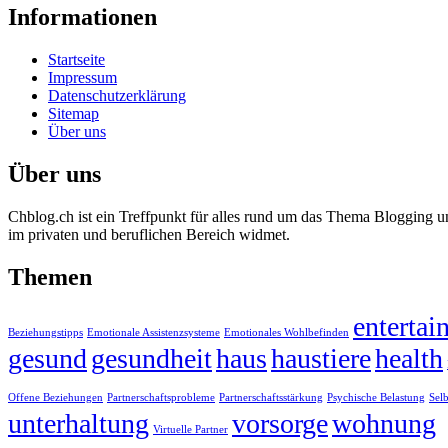
Informationen
Startseite
Impressum
Datenschutzerklärung
Sitemap
Über uns
Über uns
Chblog.ch ist ein Treffpunkt für alles rund um das Thema Blogging u
im privaten und beruflichen Bereich widmet.
Themen
entertai
Beziehungstipps
Emotionale Assistenzsysteme
Emotionales Wohlbefinden
gesund
gesundheit
haus
haustiere
health
Offene Beziehungen
Partnerschaftsprobleme
Partnerschaftsstärkung
Psychische Belastung
Selb
unterhaltung
vorsorge
wohnung
Virtuelle Partner