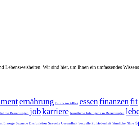
nd Lebensweisheiten. Wir sind hier, um Ihnen ein umfassendes Wissens
nment
ernährung
essen
finanzen
fit
Erotik im Alltag
job
karriere
leb
Intime Beziehungen
Künstliche Intelligenz in Beziehungen
s
stfürsorge
Sexuelle Dysfunktion
Sexuelle Gesundheit
Sexuelle Zufriedenheit
Sinnliche Nähe