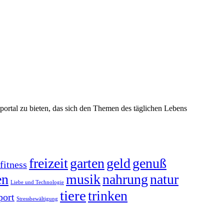
portal zu bieten, das sich den Themen des täglichen Lebens
freizeit
garten
geld
genuß
fitness
en
musik
nahrung
natur
Liebe und Technologie
tiere
trinken
port
Stressbewältigung