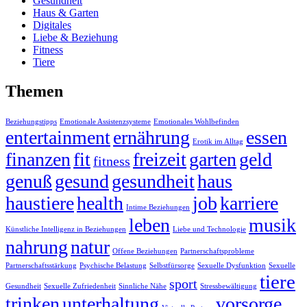
Gesundheit
Haus & Garten
Digitales
Liebe & Beziehung
Fitness
Tiere
Themen
Beziehungstipps
Emotionale Assistenzsysteme
Emotionales Wohlbefinden
entertainment
ernährung
essen
Erotik im Alltag
finanzen
fit
freizeit
garten
geld
fitness
genuß
gesund
gesundheit
haus
haustiere
health
job
karriere
Intime Beziehungen
leben
musik
Künstliche Intelligenz in Beziehungen
Liebe und Technologie
nahrung
natur
Offene Beziehungen
Partnerschaftsprobleme
Partnerschaftsstärkung
Psychische Belastung
Selbstfürsorge
Sexuelle Dysfunktion
Sexuelle
tiere
sport
Gesundheit
Sexuelle Zufriedenheit
Sinnliche Nähe
Stressbewältigung
trinken
unterhaltung
vorsorge